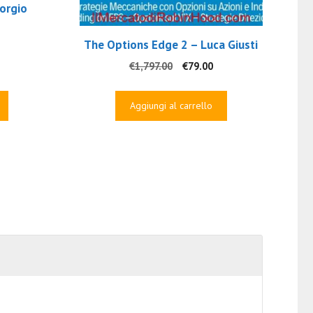
orgio
The Options Edge 2 – Luca Giusti
rezzo
Il
Il
€
1,797.00
€
79.00
e
ttuale
prezzo
prezzo
:
originale
attuale
00.
99.00.
Aggiungi al carrello
era:
è:
€1,797.00.
€79.00.