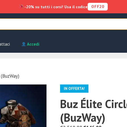
OFF20
-20% su tutti i corsi! Usa il codice
attaci
Accedi
i (BuzWay)
IN OFFERTA!
Buz Élite Circ
(BuzWay)