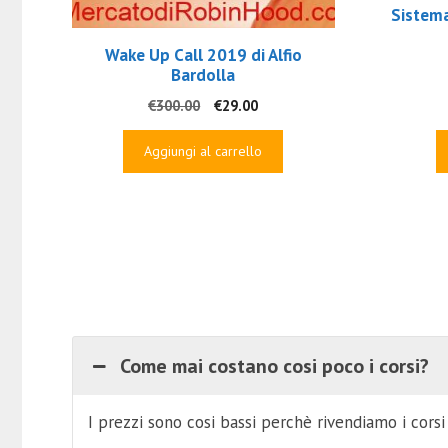
Sistema
Wake Up Call 2019 di Alfio
Bardolla
Il
Il
€
300.00
€
29.00
prezzo
prezzo
originale
attuale
Aggiungi al carrello
era:
è:
€300.00.
€29.00.
Come mai costano cosi poco i corsi?
I prezzi sono cosi bassi perchè rivendiamo i cors