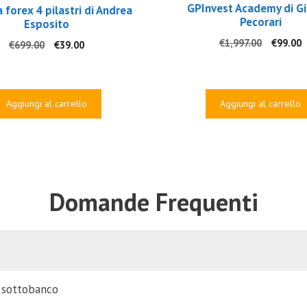
GPInvest Academy di Gi
 forex 4 pilastri di Andrea
Pecorari
Esposito
Il
Il
€
1,997.00
€
99.00
Il
Il
€
699.00
€
39.00
prezzo
p
prezzo
prezzo
original
a
originale
attuale
era:
è
era:
è:
€1,997.
€
€699.00.
€39.00.
Aggiungi al carrello
Aggiungi al carrello
Domande Frequenti
i sottobanco