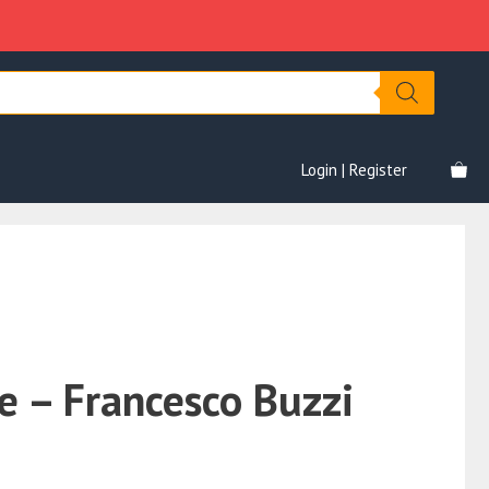
–
era:
è:
Francesco
€2,519.00.
€146.00.
Buzzi
(BuzWay)
quantità
Login | Register
le – Francesco Buzzi