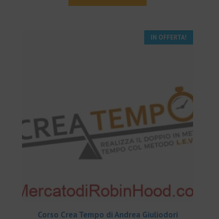
era:
è:
€397.00.
€32.00.
IN OFFERTA!
Corso Crea Tempo di Andrea Giuliodori