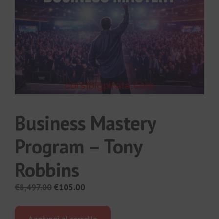
Business Mastery
Program – Tony
Robbins
Il
Il
€
8,497.00
€
105.00
prezzo
prezzo
originale
attuale
Aggiungi al carrello