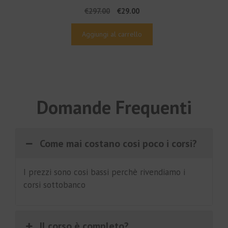
Il
Il
€
297.00
€
29.00
prezzo
prezzo
originale
attuale
Aggiungi al carrello
era:
è:
€297.00.
€29.00.
Domande Frequenti
Come mai costano cosi poco i corsi?
I prezzi sono cosi bassi perchè rivendiamo i
corsi sottobanco
Il corso è completo?