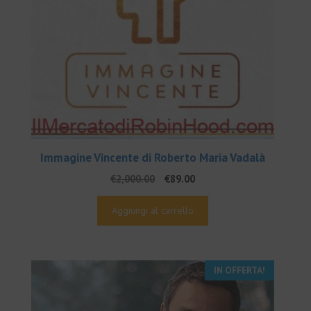
Immagine Vincente di Roberto Maria Vadalà
Il
Il
€
2,000.00
€
89.00
prezzo
prezzo
originale
attuale
Aggiungi al carrello
era:
è:
€2,000.00.
€89.00.
IN OFFERTA!