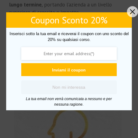
lungo termine
, portando l’azienda a un livello
superiore di crescita e impatto.
Coupon Sconto 20%
Non acquistabile con il pack
Inserisci sotto la tua email e riceverai il coupon con uno sconto del
20% su qualsiasi corso.
SFOGLIA CONTENUTO CORSO
Inviami il coupon
Prodotti correlati
Non mi interessa
IN OFFERTA!
La tua email non verrà comunicata a nessuno e per
nessuna ragione.