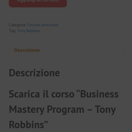
era:
è:
€8,497.00.
€105.00.
Categoria:
Crescita personale
Tag:
Tony Robbins
Descrizione
Descrizione
Scarica il corso “Business
Mastery Program – Tony
Robbins”