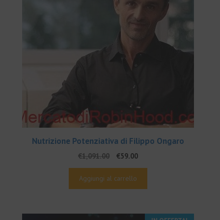
Nutrizione Potenziativa di Filippo Ongaro
Il
Il
€
1,091.00
€
59.00
prezzo
prezzo
originale
attuale
Aggiungi al carrello
era:
è:
€1,091.00.
€59.00.