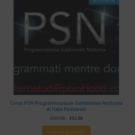
IN OFFERTA!
Corso PSN Programmazione Subliminale Notturna
di Italo Pentimalli
Il
Il
€
397.00
€
32.00
prezzo
prezzo
originale
attuale
Aggiungi al carrello