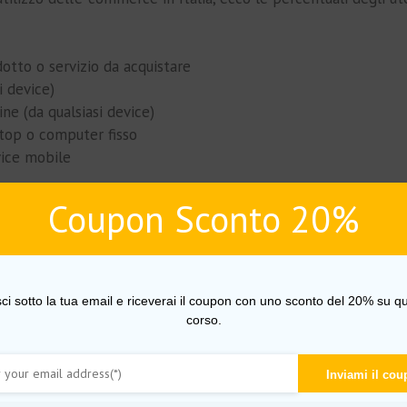
tto o servizio da acquistare
i device)
ne (da qualsiasi device)
top o computer fisso
vice mobile
 cambiate velocemente rispetto a 10 anni fa: si compra sempre 
Coupon Sconto 20%
lla fiducia verso gli acquisti online e la facilità moderna di 
tore.
sci sotto la tua email e riceverai il coupon con uno sconto del 20% su qu
corso.
Inviami il co