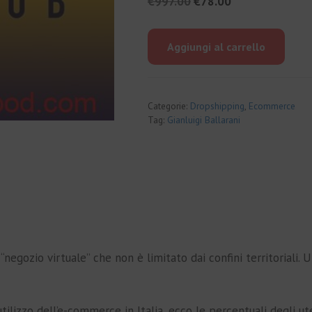
Il
Il
€
997.00
€
78.00
prezzo
prezzo
originale
attuale
Aggiungi al carrello
era:
è:
€997.00.
€78.00.
Categorie:
Dropshipping
,
Ecommerce
Tag:
Gianluigi Ballarani
“negozio virtuale” che non è limitato dai confini territoriali
tilizzo dell’e-commerce in Italia, ecco le percentuali degli ut