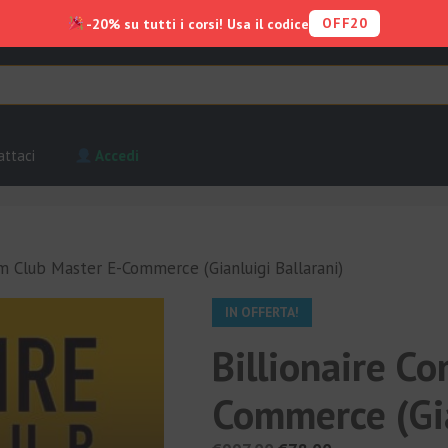
OFF20
-20% su tutti i corsi! Usa il codice
attaci
Accedi
om Club Master E-Commerce (Gianluigi Ballarani)
IN OFFERTA!
Billionaire C
Commerce (Gia