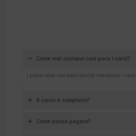
€197.00.
€39.00.
Come mai costano cosi poco i corsi?
I prezzi sono cosi bassi perchè rivendiamo i cors
Il corso è completo?
Come posso pagare?