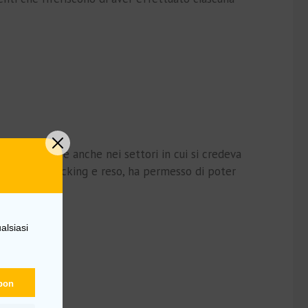
di più online anche nei settori in cui si credeva
spedizione, tracking e reso, ha permesso di poter
alsiasi
upon