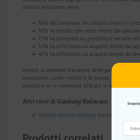
attività nell’ultimo mese:
86% del campione ha cercato online un prodo
93% ha visitato uno store online (da qualsias
75% ha comprato un prodotto o servizio onli
53% ha effettuato un acquisto online da lap
42% ha effettuato un acquisto online da de
Inoltre, le abitudini d’acquisto delle persone sono
impossibile, come i vestiti e le scarpe. L’aumento de
realizzare un e-commerce efficace in quasi ogni set
Altri corsi di Gianluigi Ballarani
Inseri
Affiliate army di Gianluigi Ballarani
Prodotti correlati