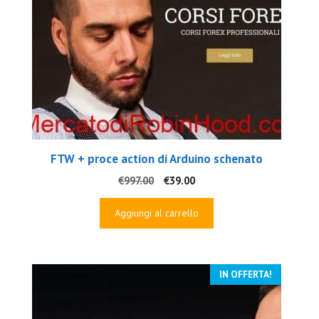
FTW + proce action di Arduino schenato
Il
Il
€
997.00
€
39.00
prezzo
prezzo
originale
attuale
Aggiungi al carrello
era:
è:
€997.00.
€39.00.
IN OFFERTA!