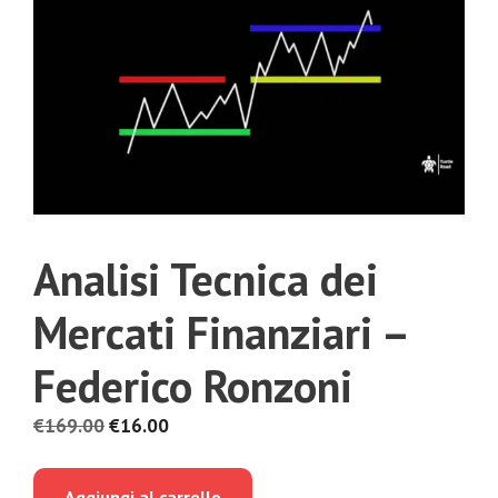
Analisi Tecnica dei
Mercati Finanziari –
Federico Ronzoni
Il
Il
€
169.00
€
16.00
prezzo
prezzo
originale
attuale
Aggiungi al carrello