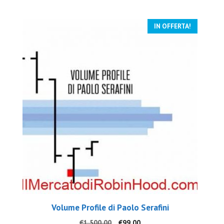
€997.00.
€69.00.
IN OFFERTA!
Volume Profile di Paolo Serafini
Il
Il
€
1,500.00
€
99.00