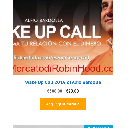
Wake Up Call 2019 di Alfio Bardolla
Il
Il
€
300.00
€
29.00
prezzo
prezzo
originale
attuale
Aggiungi al carrello
era:
è:
€300.00.
€29.00.