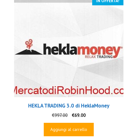
IN OFFERTA!
HEKLA TRADING 3.0 di HeklaMoney
Il
Il
€
997.00
€
69.00
prezzo
prezzo
originale
attuale
Aggiungi al carrello
era:
è: