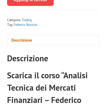
era:
è:
€169.00.
€16.00.
Categoria:
Trading
Tag:
Federico Ronzoni
Descrizione
Descrizione
Scarica il corso “Analisi
Tecnica dei Mercati
Finanziari – Federico