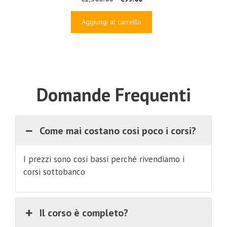
prezzo
prezzo
originale
attuale
Aggiungi al carrello
era:
è:
€1,500.00.
€99.00.
Domande Frequenti
Come mai costano cosi poco i corsi?
I prezzi sono cosi bassi perchè rivendiamo i
corsi sottobanco
Il corso è completo?