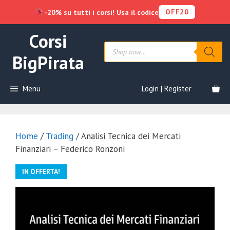
OFF20
-20% su tutti i corsi! Usa il codice
Vai
Corsi
al
Products
contenuto
search
BigPirata
Menu
Login | Register
Home
/
Trading
/ Analisi Tecnica dei Mercati
Finanziari – Federico Ronzoni
IN OFFERTA!