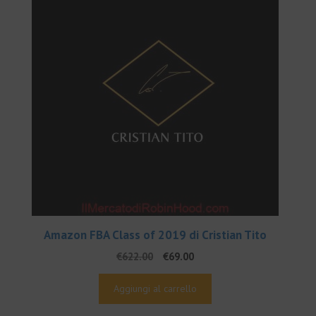
Amazon FBA Class of 2019 di Cristian Tito
Il
Il
€
622.00
€
69.00
prezzo
prezzo
originale
attuale
Aggiungi al carrello
era:
è:
€622.00.
€69.00.