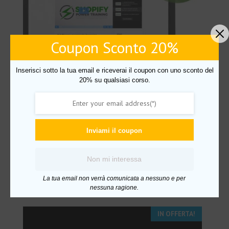
Coupon Sconto 20%
Inserisci sotto la tua email e riceverai il coupon con uno sconto del
20% su qualsiasi corso.
Corso Shopify Power Training – Scuola ecommerce
Inviami il coupon
Il
Il
€
697.00
€
72.00
prezzo
prezzo
Non mi interessa
originale
attuale
Aggiungi al carrello
era:
è:
La tua email non verrà comunicata a nessuno e per
€697.00.
€72.00.
nessuna ragione.
IN OFFERTA!