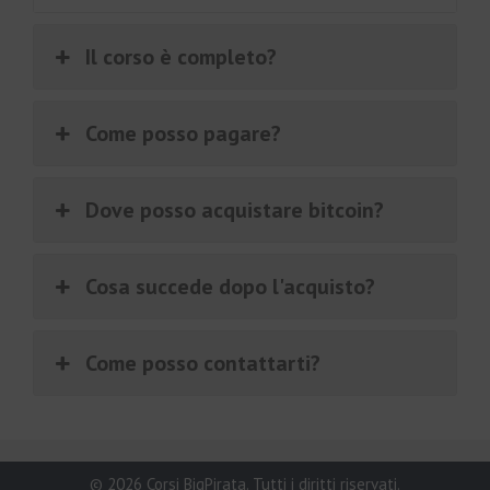
Il corso è completo?
Come posso pagare?
Dove posso acquistare bitcoin?
Cosa succede dopo l'acquisto?
Come posso contattarti?
€
997.00
Aggiungi al carrello
Il
Il
€
62.00
prezzo
prezzo
© 2026 Corsi BigPirata. Tutti i diritti riservati.