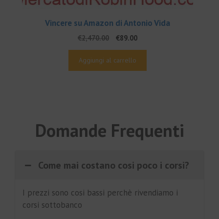
Vincere su Amazon di Antonio Vida
Il
Il
€
2,470.00
€
89.00
prezzo
prezzo
originale
attuale
Aggiungi al carrello
era:
è:
€2,470.00.
€89.00.
Domande Frequenti
Come mai costano cosi poco i corsi?
I prezzi sono cosi bassi perchè rivendiamo i
corsi sottobanco