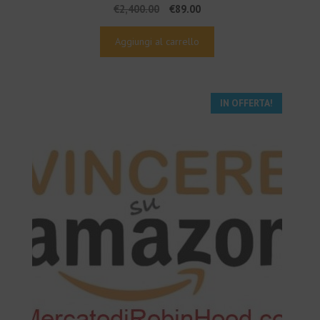
Il
Il
€
2,400.00
€
89.00
prezzo
prezzo
originale
attuale
Aggiungi al carrello
era:
è:
€2,400.00.
€89.00.
IN OFFERTA!