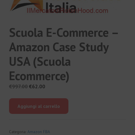
Scuola E-Commerce –
Amazon Case Study
USA (Scuola
Ecommerce)
Il
Il
€
997.00
€
62.00
prezzo
prezzo
originale
attuale
Aggiungi al carrello
era:
è:
€997.00.
€62.00.
Categoria:
Amazon FBA