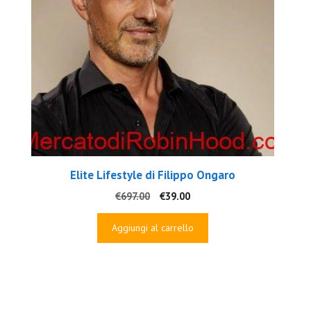
Elite Lifestyle di Filippo Ongaro
Il
Il
€
697.00
€
39.00
prezzo
prezzo
originale
attuale
Aggiungi al carrello
era:
è:
€697.00.
€39.00.