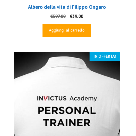
Albero della vita di Filippo Ongaro
Il
Il
€
597.00
€
39.00
prezzo
prezzo
originale
attuale
Aggiungi al carrello
era:
è:
€597.00.
€39.00.
IN OFFERTA!