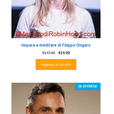
Impara a meditare di Filippo Ongaro
Il
Il
€
147.00
€
19.00
prezzo
prezzo
originale
attuale
Aggiungi al carrello
era:
è:
€147.00.
€19.00.
IN OFFERTA!