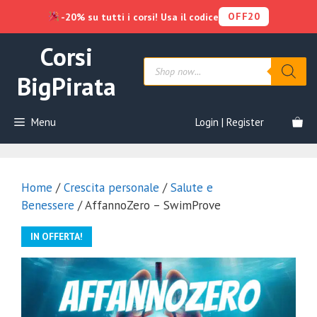
OFF20
-20% su tutti i corsi! Usa il codice
Vai
Corsi
al
Products
contenuto
search
BigPirata
Menu
Login | Register
Home
/
Crescita personale
/
Salute e
Benessere
/ AffannoZero – SwimProve
IN OFFERTA!