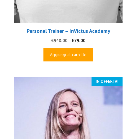
Personal Trainer – InVictus Academy
Il
Il
€
948.00
€
79.00
prezzo
prezzo
originale
attuale
Aggiungi al carrello
era:
è:
€948.00.
€79.00.
IN OFFERTA!