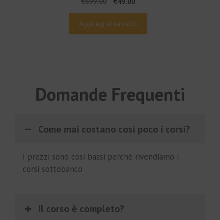
Il
Il
€
699.00
€
49.00
prezzo
prezzo
originale
attuale
Aggiungi al carrello
era:
è:
€699.00.
€49.00.
Domande Frequenti
Come mai costano cosi poco i corsi?
I prezzi sono cosi bassi perchè rivendiamo i
corsi sottobanco
Il corso è completo?