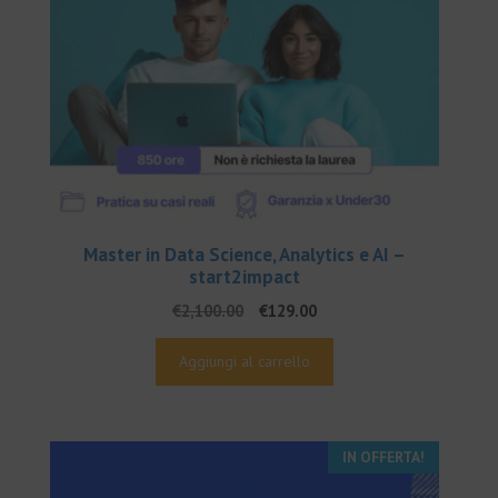
Master in Data Science, Analytics e AI –
start2impact
Il
Il
€
2,100.00
€
129.00
prezzo
prezzo
originale
attuale
Aggiungi al carrello
era:
è:
€2,100.00.
€129.00.
IN OFFERTA!