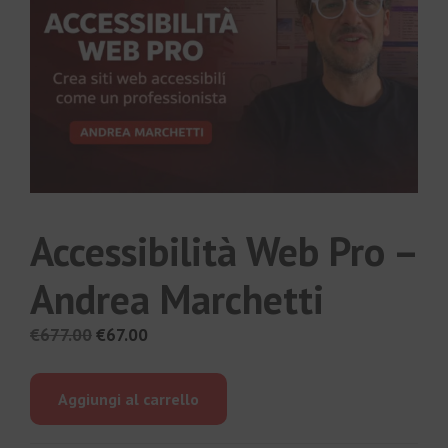
Accessibilità Web Pro –
Andrea Marchetti
Il
Il
€
677.00
€
67.00
prezzo
prezzo
originale
attuale
Aggiungi al carrello
era:
è:
€677.00.
€67.00.