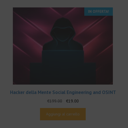
IN OFFERTA!
Hacker della Mente Social Engineering and OSINT
Il
Il
€
199.00
€
19.00
prezzo
prezzo
originale
attuale
Aggiungi al carrello
era:
è:
€199.00.
€19.00.