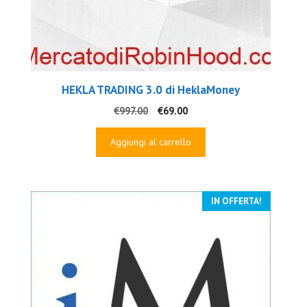
HEKLA TRADING 3.0 di HeklaMoney
Il
Il
€
997.00
€
69.00
prezzo
prezzo
originale
attuale
Aggiungi al carrello
era:
è:
€997.00.
€69.00.
IN OFFERTA!