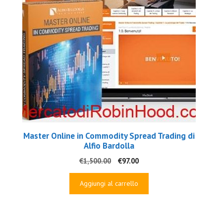
Master Online in Commodity Spread Trading di
Alfio Bardolla
Il
Il
€
1,500.00
€
97.00
prezzo
prezzo
originale
attuale
Aggiungi al carrello
era:
è:
€1,500.00.
€97.00.