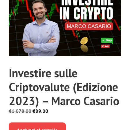
Investire sulle
Criptovalute (Edizione
2023) – Marco Casario
Il
Il
€
1,078.00
€
89.00
prezzo
prezzo
originale
attuale
Aggiungi al carrello