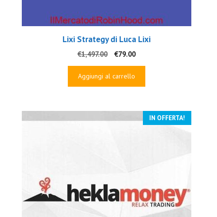
Lixi Strategy di Luca Lixi
Il
Il
€
1,497.00
€
79.00
prezzo
prezzo
originale
attuale
Aggiungi al carrello
era:
è:
€1,497.00.
€79.00.
IN OFFERTA!