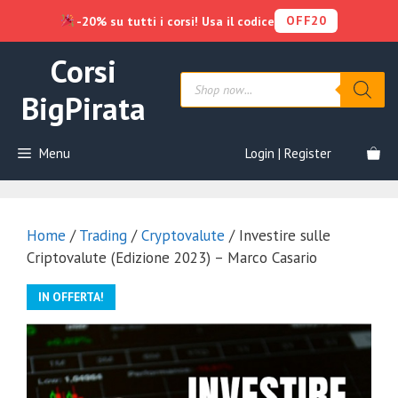
OFF20
-20% su tutti i corsi! Usa il codice
Vai
Corsi
al
Products
contenuto
search
BigPirata
Menu
Login | Register
Home
/
Trading
/
Cryptovalute
/ Investire sulle
Criptovalute (Edizione 2023) – Marco Casario
IN OFFERTA!