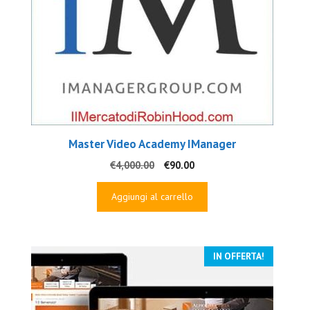
Master Video Academy IManager
Il
Il
€
4,000.00
€
90.00
prezzo
prezzo
originale
attuale
Aggiungi al carrello
era:
è:
€4,000.00.
€90.00.
IN OFFERTA!