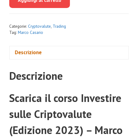
era:
è:
€1,078.00.
€89.00.
Categorie:
Cryptovalute
,
Trading
Tag:
Marco Casario
Descrizione
Descrizione
Scarica il corso Investire
sulle Criptovalute
(Edizione 2023) – Marco